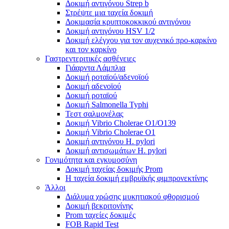
Δοκιμή αντιγόνου Strep b
Στρέψτε μια ταχεία δοκιμή
Δοκιμασία κρυπτοκοκκικού αντιγόνου
Δοκιμή αντιγόνου HSV 1/2
Δοκιμή ελέγχου για τον αυχενικό προ-καρκίνο
και τον καρκίνο
Γαστρεντεριτικές ασθένειες
Γιάαρντα Λάμπλια
Δοκιμή ροταϊού/αδενοϊού
Δοκιμή αδενοϊού
Δοκιμή ροταϊού
Δοκιμή Salmonella Typhi
Τεστ σαλμονέλας
Δοκιμή Vibrio Cholerae O1/O139
Δοκιμή Vibrio Cholerae O1
Δοκιμή αντιγόνου H. pylori
Δοκιμή αντισωμάτων H. pylori
Γονιμότητα και εγκυμοσύνη
Δοκιμή ταχείας δοκιμής Prom
Η ταχεία δοκιμή εμβρυϊκής φιμπρονεκτίνης
Άλλοι
Διάλυμα χρώσης μυκητιακού φθορισμού
Δοκιμή βεκριτονίνης
Prom ταχείες δοκιμές
FOB Rapid Test