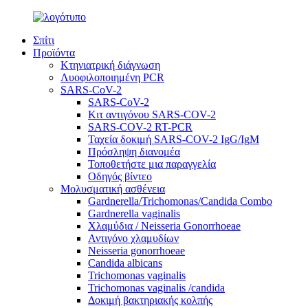
Σπίτι
Προϊόντα
Κτηνιατρική διάγνωση
Λυοφιλοποιημένη PCR
SARS-CoV-2
SARS-CoV-2
Κιτ αντιγόνου SARS-COV-2
SARS-COV-2 RT-PCR
Ταχεία δοκιμή SARS-COV-2 IgG/IgM
Πρόσληψη διανομέα
Τοποθετήστε μια παραγγελία
Οδηγός βίντεο
Μολυσματική ασθένεια
Gardnerella/Trichomonas/Candida Combo
Gardnerella vaginalis
Χλαμύδια / Neisseria Gonorrhoeae
Αντιγόνο χλαμυδίων
Neisseria gonorrhoeae
Candida albicans
Trichomonas vaginalis
Trichomonas vaginalis /candida
Δοκιμή βακτηριακής κολπής