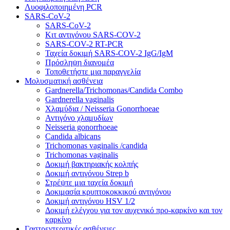
Λυοφιλοποιημένη PCR
SARS-CoV-2
SARS-CoV-2
Κιτ αντιγόνου SARS-COV-2
SARS-COV-2 RT-PCR
Ταχεία δοκιμή SARS-COV-2 IgG/IgM
Πρόσληψη διανομέα
Τοποθετήστε μια παραγγελία
Μολυσματική ασθένεια
Gardnerella/Trichomonas/Candida Combo
Gardnerella vaginalis
Χλαμύδια / Neisseria Gonorrhoeae
Αντιγόνο χλαμυδίων
Neisseria gonorrhoeae
Candida albicans
Trichomonas vaginalis /candida
Trichomonas vaginalis
Δοκιμή βακτηριακής κολπής
Δοκιμή αντιγόνου Strep b
Στρέψτε μια ταχεία δοκιμή
Δοκιμασία κρυπτοκοκκικού αντιγόνου
Δοκιμή αντιγόνου HSV 1/2
Δοκιμή ελέγχου για τον αυχενικό προ-καρκίνο και τον
καρκίνο
Γαστρεντεριτικές ασθένειες