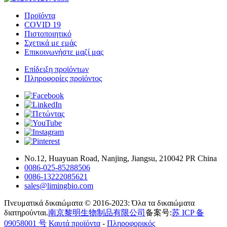
Προϊόντα
COVID 19
Πιστοποιητικό
Σχετικά με εμάς
Επικοινωνήστε μαζί μας
Επίδειξη προϊόντων
Πληροφορίες προϊόντος
Νο.12, Huayuan Road, Nanjing, Jiangsu, 210042 PR China
0086-025-85288506
0086-13222085621
sales@limingbio.com
Πνευματικά δικαιώματα © 2016-2023: Όλα τα δικαιώματα
διατηρούνται.
南京黎明生物制品有限公司
备案号:
苏 ICP 备
09058001 号
Καυτά προϊόντα
-
Πληροφορικός