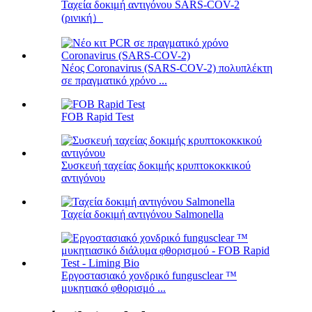
Ταχεία δοκιμή αντιγόνου SARS-COV-2
(ρινική）
Νέος Coronavirus (SARS-COV-2) πολυπλέκτη
σε πραγματικό χρόνο ...
FOB Rapid Test
Συσκευή ταχείας δοκιμής κρυπτοκοκκικού
αντιγόνου
Ταχεία δοκιμή αντιγόνου Salmonella
Εργοστασιακό χονδρικό fungusclear ™
μυκητιακό φθορισμό ...