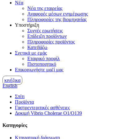
Νέα
Νέα της εταιρείας
Αναφορές μέσων ενημέρωσης
Πληροφορίες της βιομηχανίας
Υποστήριξη
Συχνές ερωτήσεις
Επίδειξη προϊόντων
Πληροφορίες προϊόντος
Κατεβάζω
Σχετικά με εμάς
Εταιρικό προφίλ
Πιστοποιητικό
Επικοινωνήστε μαζί μας
κινέζικα
English
Σπίτι
Προϊόντα
Γαστρεντεριτικές ασθένειες
Δοκιμή Vibrio Cholerae O1/O139
Κατηγορίες
Κτηνιατρική διάγνωση