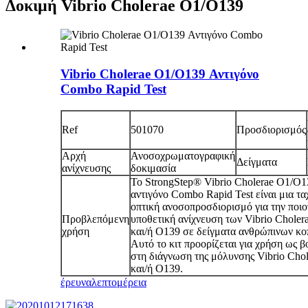
Δοκιμή Vibrio Cholerae O1/O139
Vibrio Cholerae O1/O139 Αντιγόνο
Combo Rapid Test
Ref
501070
Προσδιορισμός
Αρχή
Ανοσοχρωματογραφική
Δείγματα
ανίχνευσης
δοκιμασία
Το StrongStep® Vibrio Cholerae O1/O1
αντιγόνο Combo Rapid Test είναι μια τα
οπτική ανοσοπροσδιορισμό για την ποιο
Προβλεπόμενη
υποθετική ανίχνευση των Vibrio Choler
χρήση
και/ή O139 σε δείγματα ανθρώπινων κ
Αυτό το κιτ προορίζεται για χρήση ως β
στη διάγνωση της μόλυνσης Vibrio Cho
και/ή O139.
έρευνα
λεπτομέρεια