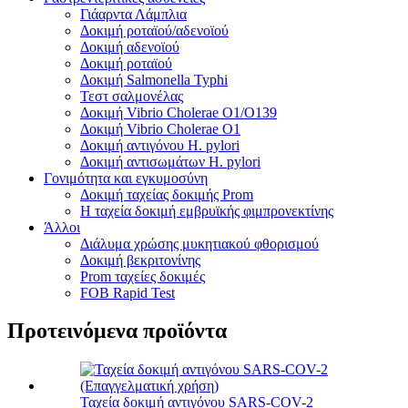
Γιάαρντα Λάμπλια
Δοκιμή ροταϊού/αδενοϊού
Δοκιμή αδενοϊού
Δοκιμή ροταϊού
Δοκιμή Salmonella Typhi
Τεστ σαλμονέλας
Δοκιμή Vibrio Cholerae O1/O139
Δοκιμή Vibrio Cholerae O1
Δοκιμή αντιγόνου H. pylori
Δοκιμή αντισωμάτων H. pylori
Γονιμότητα και εγκυμοσύνη
Δοκιμή ταχείας δοκιμής Prom
Η ταχεία δοκιμή εμβρυϊκής φιμπρονεκτίνης
Άλλοι
Διάλυμα χρώσης μυκητιακού φθορισμού
Δοκιμή βεκριτονίνης
Prom ταχείες δοκιμές
FOB Rapid Test
Προτεινόμενα προϊόντα
Ταχεία δοκιμή αντιγόνου SARS-COV-2