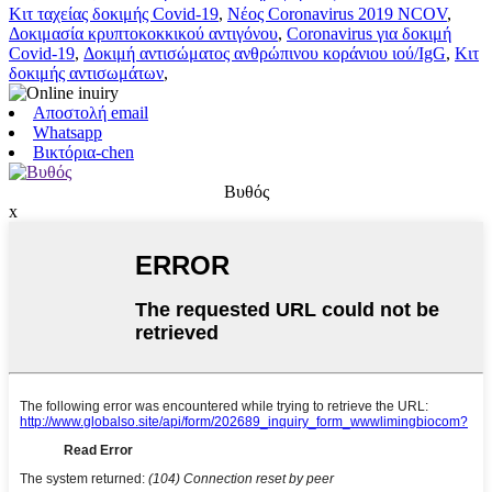
Κιτ ταχείας δοκιμής Covid-19
,
Νέος Coronavirus 2019 NCOV
,
Δοκιμασία κρυπτοκοκκικού αντιγόνου
,
Coronavirus για δοκιμή
Covid-19
,
Δοκιμή αντισώματος ανθρώπινου κοράνιου ιού/IgG
,
Κιτ
δοκιμής αντισωμάτων
,
Αποστολή email
Whatsapp
Βικτόρια-chen
Βυθός
x