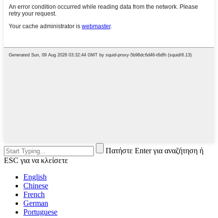
Πατήστε Enter για αναζήτηση ή
ESC για να κλείσετε
English
Chinese
French
German
Portuguese