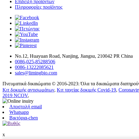
Επίδειξη προϊόντων
Πληροφορίες προϊόντος
Νο.12, Huayuan Road, Nanjing, Jiangsu, 210042 PR China
0086-025-85288506
0086-13222085621
sales@limingbio.com
Πνευματικά δικαιώματα © 2016-2023: Όλα τα δικαιώματα διατηρούν
Κιτ δοκιμής αντισωμάτων
,
Κιτ ταχείας δοκιμής Covid-19
,
Coronavir
2019 NCOV
,
Αποστολή email
Whatsapp
Βικτόρια-chen
x