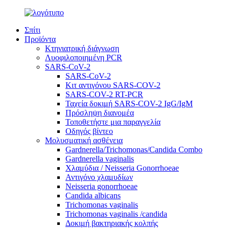
Σπίτι
Προϊόντα
Κτηνιατρική διάγνωση
Λυοφιλοποιημένη PCR
SARS-CoV-2
SARS-CoV-2
Κιτ αντιγόνου SARS-COV-2
SARS-COV-2 RT-PCR
Ταχεία δοκιμή SARS-COV-2 IgG/IgM
Πρόσληψη διανομέα
Τοποθετήστε μια παραγγελία
Οδηγός βίντεο
Μολυσματική ασθένεια
Gardnerella/Trichomonas/Candida Combo
Gardnerella vaginalis
Χλαμύδια / Neisseria Gonorrhoeae
Αντιγόνο χλαμυδίων
Neisseria gonorrhoeae
Candida albicans
Trichomonas vaginalis
Trichomonas vaginalis /candida
Δοκιμή βακτηριακής κολπής