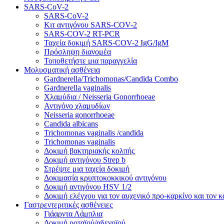
SARS-CoV-2
SARS-CoV-2
Κιτ αντιγόνου SARS-COV-2
SARS-COV-2 RT-PCR
Ταχεία δοκιμή SARS-COV-2 IgG/IgM
Πρόσληψη διανομέα
Τοποθετήστε μια παραγγελία
Μολυσματική ασθένεια
Gardnerella/Trichomonas/Candida Combo
Gardnerella vaginalis
Χλαμύδια / Neisseria Gonorrhoeae
Αντιγόνο χλαμυδίων
Neisseria gonorrhoeae
Candida albicans
Trichomonas vaginalis /candida
Trichomonas vaginalis
Δοκιμή βακτηριακής κολπής
Δοκιμή αντιγόνου Strep b
Στρέψτε μια ταχεία δοκιμή
Δοκιμασία κρυπτοκοκκικού αντιγόνου
Δοκιμή αντιγόνου HSV 1/2
Δοκιμή ελέγχου για τον αυχενικό προ-καρκίνο και τον κ
Γαστρεντεριτικές ασθένειες
Γιάαρντα Λάμπλια
Δοκιμή ροταϊού/αδενοϊού