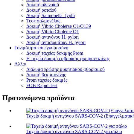
Δοκιμή αδενοϊού
Δοκιμή ροταϊού
Δοκιμή Salmonella Typhi
Τεστ σαλμονέλας
Δοκιμή Vibrio Cholerae O1/O139
Δοκιμή Vibrio Cholerae O1
Δοκιμή αντιγόνου H. pylori
Δοκιμή αντισωμάτων H. pylori
Γονιμότητα και εγκυμοσύνη
Δοκιμή ταχείας δοκιμής Prom
Η ταχεία δοκιμή εμβρυϊκής φιμπρονεκτίνης
Άλλοι
Διάλυμα χρώσης μυκητιακού φθορισμού
Δοκιμή βεκριτονίνης
Prom ταχείες δοκιμές
FOB Rapid Test
Προτεινόμενα προϊόντα
Ταχεία δοκιμή αντιγόνου SARS-COV-2 (Επαγγελματικ
Ταχεία δοκιμή αντιγόνου SARS-COV-2 για σάλιο