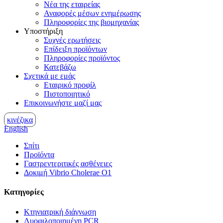
Νέα της εταιρείας
Αναφορές μέσων ενημέρωσης
Πληροφορίες της βιομηχανίας
Υποστήριξη
Συχνές ερωτήσεις
Επίδειξη προϊόντων
Πληροφορίες προϊόντος
Κατεβάζω
Σχετικά με εμάς
Εταιρικό προφίλ
Πιστοποιητικό
Επικοινωνήστε μαζί μας
κινέζικα
English
Σπίτι
Προϊόντα
Γαστρεντεριτικές ασθένειες
Δοκιμή Vibrio Cholerae O1
Κατηγορίες
Κτηνιατρική διάγνωση
Λυοφιλοποιημένη PCR