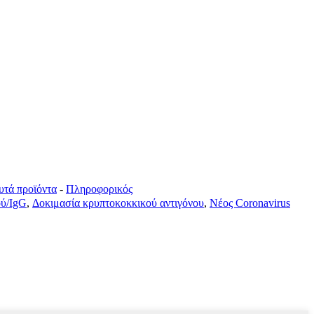
υτά προϊόντα
-
Πληροφορικός
ού/IgG
,
Δοκιμασία κρυπτοκοκκικού αντιγόνου
,
Νέος Coronavirus