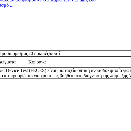
σμό ...
Προσδιορισμός
20 δοκιμές/κουτί
Δείγματα
Κόπρανα
d Device Test (FECES) είναι μια ταχεία οπτική ανοσοδοκιμασία για τ
 κιτ προορίζεται για χρήση ως βοήθεια στη διάγνωση της λοίμωξης V