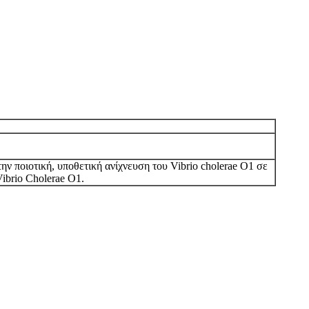
ην ποιοτική, υποθετική ανίχνευση του Vibrio cholerae O1 σε
ibrio Cholerae O1.