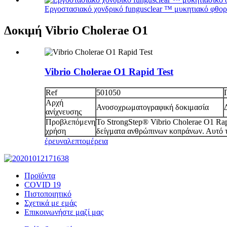
Εργοστασιακό χονδρικό fungusclear ™ μυκητιακό φθορι
Δοκιμή Vibrio Cholerae O1
Vibrio Cholerae O1 Rapid Test
Ref
501050
Αρχή
Ανοσοχρωματογραφική δοκιμασία
ανίχνευσης
Προβλεπόμενη
Το StrongStep® Vibrio Cholerae O1 Rapi
χρήση
δείγματα ανθρώπινων κοπράνων. Αυτό το
έρευνα
λεπτομέρεια
Προϊόντα
COVID 19
Πιστοποιητικό
Σχετικά με εμάς
Επικοινωνήστε μαζί μας