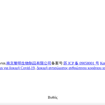
ται.
南京黎明生物制品有限公司
备案号:
苏 ICP 备 09058001 号
Κα
us για δοκιμή Covid-19
,
Δοκιμή αντισώματος ανθρώπινου κοράνιου ι
Βυθός