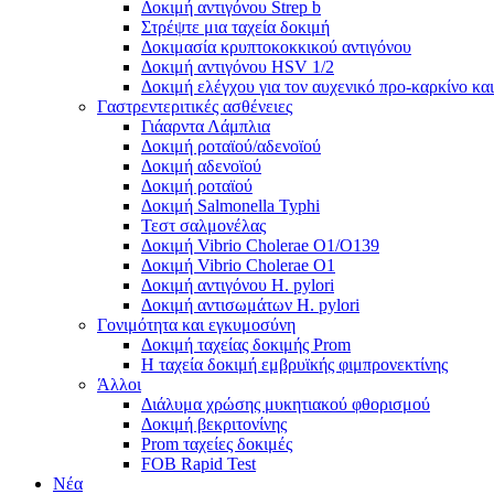
Δοκιμή αντιγόνου Strep b
Στρέψτε μια ταχεία δοκιμή
Δοκιμασία κρυπτοκοκκικού αντιγόνου
Δοκιμή αντιγόνου HSV 1/2
Δοκιμή ελέγχου για τον αυχενικό προ-καρκίνο και
Γαστρεντεριτικές ασθένειες
Γιάαρντα Λάμπλια
Δοκιμή ροταϊού/αδενοϊού
Δοκιμή αδενοϊού
Δοκιμή ροταϊού
Δοκιμή Salmonella Typhi
Τεστ σαλμονέλας
Δοκιμή Vibrio Cholerae O1/O139
Δοκιμή Vibrio Cholerae O1
Δοκιμή αντιγόνου H. pylori
Δοκιμή αντισωμάτων H. pylori
Γονιμότητα και εγκυμοσύνη
Δοκιμή ταχείας δοκιμής Prom
Η ταχεία δοκιμή εμβρυϊκής φιμπρονεκτίνης
Άλλοι
Διάλυμα χρώσης μυκητιακού φθορισμού
Δοκιμή βεκριτονίνης
Prom ταχείες δοκιμές
FOB Rapid Test
Νέα