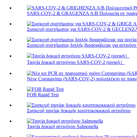
SARS-COV-2 & GRAGENZA A/B Πολυμεία σε πραγματ
Συσκευή συστήματος για SARS-COV-2 & GECLENZA 
Συσκευή συστήματος διπλής βιοασφάλειας για αντιγόν
Ταχεία δοκιμή αντιγόνου SARS-COV-2 (ρινική）
Νέος Coronavirus (SARS-COV-2) πολυπλέκτη σε πραγμα
FOB Rapid Test
Συσκευή ταχείας δοκιμής κρυπτοκοκκικού αντιγόνου
Ταχεία δοκιμή αντιγόνου Salmonella