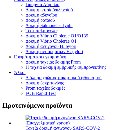
Γιάαρντα Λάμπλια
Δοκιμή ροταϊού/αδενοϊού
Δοκιμή αδενοϊού
Δοκιμή ροταϊού
Δοκιμή Salmonella Typhi
Τεστ σαλμονέλας
Δοκιμή Vibrio Cholerae O1/O139
Δοκιμή Vibrio Cholerae O1
Δοκιμή αντιγόνου H. pylori
Δοκιμή αντισωμάτων H. pylori
Γονιμότητα και εγκυμοσύνη
Δοκιμή ταχείας δοκιμής Prom
Η ταχεία δοκιμή εμβρυϊκής φιμπρονεκτίνης
Άλλοι
Διάλυμα χρώσης μυκητιακού φθορισμού
Δοκιμή βεκριτονίνης
Prom ταχείες δοκιμές
FOB Rapid Test
Προτεινόμενα προϊόντα
Ταχεία δοκιμή αντιγόνου SARS-COV-2