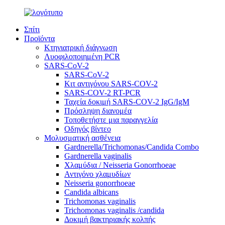
Σπίτι
Προϊόντα
Κτηνιατρική διάγνωση
Λυοφιλοποιημένη PCR
SARS-CoV-2
SARS-CoV-2
Κιτ αντιγόνου SARS-COV-2
SARS-COV-2 RT-PCR
Ταχεία δοκιμή SARS-COV-2 IgG/IgM
Πρόσληψη διανομέα
Τοποθετήστε μια παραγγελία
Οδηγός βίντεο
Μολυσματική ασθένεια
Gardnerella/Trichomonas/Candida Combo
Gardnerella vaginalis
Χλαμύδια / Neisseria Gonorrhoeae
Αντιγόνο χλαμυδίων
Neisseria gonorrhoeae
Candida albicans
Trichomonas vaginalis
Trichomonas vaginalis /candida
Δοκιμή βακτηριακής κολπής