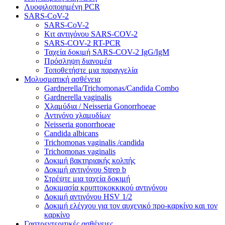
Λυοφιλοποιημένη PCR
SARS-CoV-2
SARS-CoV-2
Κιτ αντιγόνου SARS-COV-2
SARS-COV-2 RT-PCR
Ταχεία δοκιμή SARS-COV-2 IgG/IgM
Πρόσληψη διανομέα
Τοποθετήστε μια παραγγελία
Μολυσματική ασθένεια
Gardnerella/Trichomonas/Candida Combo
Gardnerella vaginalis
Χλαμύδια / Neisseria Gonorrhoeae
Αντιγόνο χλαμυδίων
Neisseria gonorrhoeae
Candida albicans
Trichomonas vaginalis /candida
Trichomonas vaginalis
Δοκιμή βακτηριακής κολπής
Δοκιμή αντιγόνου Strep b
Στρέψτε μια ταχεία δοκιμή
Δοκιμασία κρυπτοκοκκικού αντιγόνου
Δοκιμή αντιγόνου HSV 1/2
Δοκιμή ελέγχου για τον αυχενικό προ-καρκίνο και τον
καρκίνο
Γαστρεντεριτικές ασθένειες