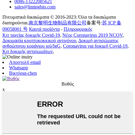
0086-13222085621
sales@limingbio.com
Πνευματικά δικαιώματα © 2016-2023: Όλα τα δικαιώματα
διατηρούνται.
南京黎明生物制品有限公司
备案号:
苏 ICP 备
09058001 号
Καυτά προϊόντα
-
Πληροφορικός
Κιτ ταχείας δοκιμής Covid-19
,
Νέος Coronavirus 2019 NCOV
,
Δοκιμασία κρυπτοκοκκικού αντιγόνου
,
Δοκιμή αντισώματος
ανθρώπινου κοράνιου ιού/IgG
,
Coronavirus για δοκιμή Covid-19
,
Κιτ δοκιμής αντισωμάτων
,
Αποστολή email
Whatsapp
Βικτόρια-chen
Βυθός
x