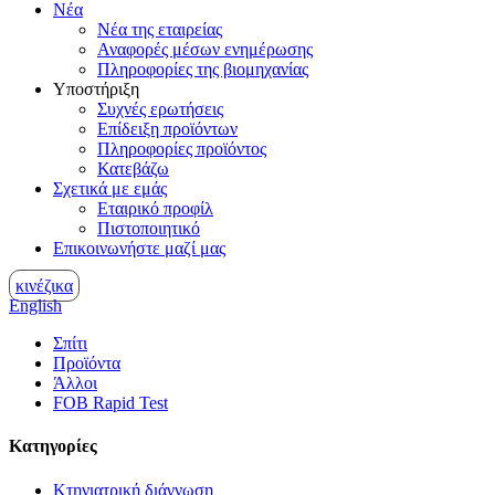
Νέα
Νέα της εταιρείας
Αναφορές μέσων ενημέρωσης
Πληροφορίες της βιομηχανίας
Υποστήριξη
Συχνές ερωτήσεις
Επίδειξη προϊόντων
Πληροφορίες προϊόντος
Κατεβάζω
Σχετικά με εμάς
Εταιρικό προφίλ
Πιστοποιητικό
Επικοινωνήστε μαζί μας
κινέζικα
English
Σπίτι
Προϊόντα
Άλλοι
FOB Rapid Test
Κατηγορίες
Κτηνιατρική διάγνωση