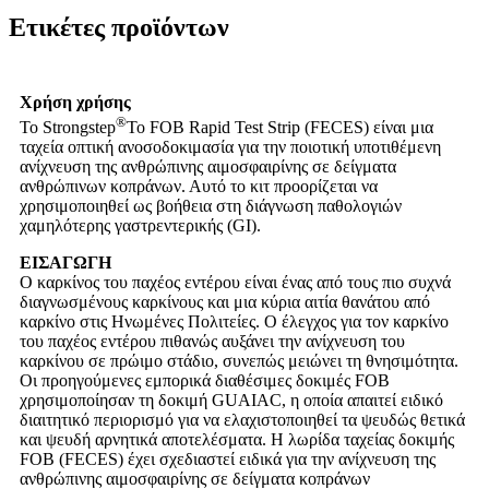
Ετικέτες προϊόντων
Χρήση χρήσης
®
Το Strongstep
Το FOB Rapid Test Strip (FECES) είναι μια
ταχεία οπτική ανοσοδοκιμασία για την ποιοτική υποτιθέμενη
ανίχνευση της ανθρώπινης αιμοσφαιρίνης σε δείγματα
ανθρώπινων κοπράνων. Αυτό το κιτ προορίζεται να
χρησιμοποιηθεί ως βοήθεια στη διάγνωση παθολογιών
χαμηλότερης γαστρεντερικής (GI).
ΕΙΣΑΓΩΓΗ
Ο καρκίνος του παχέος εντέρου είναι ένας από τους πιο συχνά
διαγνωσμένους καρκίνους και μια κύρια αιτία θανάτου από
καρκίνο στις Ηνωμένες Πολιτείες. Ο έλεγχος για τον καρκίνο
του παχέος εντέρου πιθανώς αυξάνει την ανίχνευση του
καρκίνου σε πρώιμο στάδιο, συνεπώς μειώνει τη θνησιμότητα.
Οι προηγούμενες εμπορικά διαθέσιμες δοκιμές FOB
χρησιμοποίησαν τη δοκιμή GUAIAC, η οποία απαιτεί ειδικό
διαιτητικό περιορισμό για να ελαχιστοποιηθεί τα ψευδώς θετικά
και ψευδή αρνητικά αποτελέσματα. Η λωρίδα ταχείας δοκιμής
FOB (FECES) έχει σχεδιαστεί ειδικά για την ανίχνευση της
ανθρώπινης αιμοσφαιρίνης σε δείγματα κοπράνων