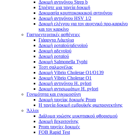
Δοκιμή αντιγόνου Strep b
Στρέψτε μια ταχεία δοκιμή
Δοκιμασία κρυπτοκοκκικού αντιγόνου
Δοκιμή αντιγόνου HSV 1/2
Δοκιμή ελέγχου για τον αυχενικό προ-καρκίνο
και τον καρκίνο
Γαστρεντεριτικές ασθένειες
Γιάαρντα Λάμπλια
Δοκιμή ροταϊού/αδενοϊού
Δοκιμή αδενοϊού
Δοκιμή ροταϊού
Δοκιμή Salmonella Typhi
Τεστ σαλμονέλας
Δοκιμή Vibrio Cholerae O1/O139
Δοκιμή Vibrio Cholerae O1
Δοκιμή αντιγόνου H. pylori
Δοκιμή αντισωμάτων H. pylori
Γονιμότητα και εγκυμοσύνη
Δοκιμή ταχείας δοκιμής Prom
Η ταχεία δοκιμή εμβρυϊκής φιμπρονεκτίνης
Άλλοι
Διάλυμα χρώσης μυκητιακού φθορισμού
Δοκιμή βεκριτονίνης
Prom ταχείες δοκιμές
FOB Rapid Test