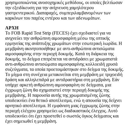
χρησιμοποιώντας ανοσοχημικές μεθόδους, οι οποίες βελτίωσαν
την εξειδίκευση για την ανίχνευση χαμηλότερου
γαστρεντερικού. Διαταραχές, συμπεριλαμβανομένων των
καρκίνων του παχέος εντέρου και των αδενωμάτων.
ΑΡΧΗ
Το FOB Rapid Test Strip (FECES) έχει σχεδιαστεί για να
ανιχνεύει την ανθρώπινη αιμοσφαιρίνη μέσω της οπτικής
ερμηνείας της ανάπτυξης χρωμάτων στην εσωτερική λωρίδα. Η
μεμβράνη ακινητοποιήθηκε με αντι-ανθρώπινα αντισώματα
αιμοσφαιρίνης στην περιοχή δοκιμής. Κατά τη διάρκεια της
δοκιμής, το δείγμα επιτρέπεται να αντιδράσει με χρωματιστά
αντι-ανθρώπινα αντισώματα αιμοσφαιρίνης κολλοειδή χρυσά
συζεύγματα, τα οποία προετοιμάστηκαν στο δείγμα της δοκιμής.
Το μίγμα στη συνέχεια μετακινείται στη μεμβράνη με τριχοειδή
δράση και αλληλεπιδρά με αντιδραστήρια στη μεμβράνη. Εάν
υπήρχε αρκετή ανθρώπινη αιμοσφαιρίνη σε δείγματα, μια
έγχρωμη ζώνη θα σχηματιστεί στην περιοχή δοκιμής της
μεμβράνης. Η παρουσία αυτής της χρωματισμένης ζώνης
υποδεικνύει ένα θετικό αποτέλεσμα, ενώ η απουσία της δείχνει
αρνητικό αποτέλεσμα. Η εμφάνιση μιας έγχρωμης ζώνης στην
περιοχή ελέγχου χρησιμεύει ως διαδικαστικός έλεγχος. Αυτό
υποδεικνύει ότι έχει προστεθεί ο σωστός όγκος δείγματος και
έχει σημειωθεί η μεμβράνη.