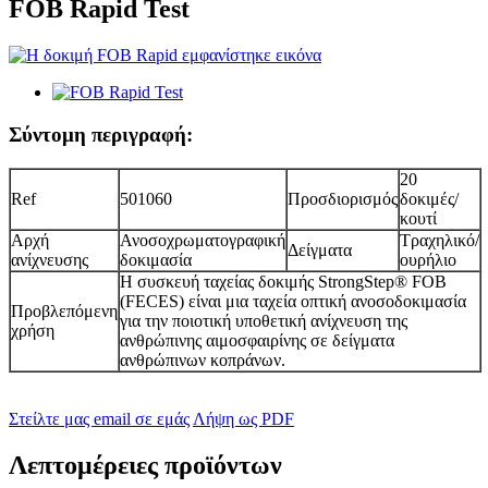
FOB Rapid Test
Σύντομη περιγραφή:
20
Ref
501060
Προσδιορισμός
δοκιμές/
κουτί
Αρχή
Ανοσοχρωματογραφική
Τραχηλικό/
Δείγματα
ανίχνευσης
δοκιμασία
ουρήλιο
Η συσκευή ταχείας δοκιμής StrongStep® FOB
(FECES) είναι μια ταχεία οπτική ανοσοδοκιμασία
Προβλεπόμενη
για την ποιοτική υποθετική ανίχνευση της
χρήση
ανθρώπινης αιμοσφαιρίνης σε δείγματα
ανθρώπινων κοπράνων.
Στείλτε μας email σε εμάς
Λήψη ως PDF
Λεπτομέρειες προϊόντων