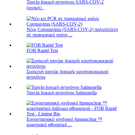
Ταχεία δοκιμή αντιγόνου SARS-COV-2
(ρινική）
Νέος Coronavirus (SARS-COV-2) πολυπλέκτη
σε πραγματικό χρόνο ...
FOB Rapid Test
Συσκευή ταχείας δοκιμής κρυπτοκοκκικού
αντιγόνου
Ταχεία δοκιμή αντιγόνου Salmonella
Εργοστασιακό χονδρικό fungusclear ™
μυκητιακό φθορισμό ...