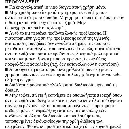
ΠΡΟΦΥΛΑΞΕΙΣ
■ Για επαγγελματική in vitro διαγνωστική χρήση μόνο.
■ Μην χρησιμοποιείτε μετά την ημερομηνία λήξης που
αναφέρεται στη συσκευασία. Μην χρησιμοποιείτε τη δοκιμή εάν
η θήκη αλουμινίου έχει υποστεί ζημιά. Μην
επαναχρησιμοποιείτε τις δοκιμές.
■ Αυτό το κιτ περιέχει προϊόντα ζωικής προέλευσης. Η
πιστοποιημένη γνώση της προέλευσης και/ή της υγιεινής
κατάστασης των ζώων δεν εγγυάται πλήρως την απουσία
μεταδοτικών παθογόνων παραγόντων. Συνεπώς, συνιστάται να
αντιμετωπίζονται αυτά τα προϊόντα ως δυνητικά μολυσματικά
και να αντιμετωπίζονται με παρατηρώντας τις συνήθεις
προφυλάξεις ασφαλείας (π.χ. δεν καταναλώνουν ή εισπνέουν).
■ Αποφύγετε τη διασταυρούμενη μόλυνση των δειγμάτων
χρησιμοποιώντας ένα νέο δοχείο συλλογής δειγμάτων για κάθε
ελήφθη δείγμα.
■ Διαβάστε προσεκτικά ολόκληρη τη διαδικασία πριν από τη
δοκιμή.
■ Μην τρώτε, πίνετε ή καπνίζετε σε οποιαδήποτε περιοχή όπου
αντιμετωπίζονται δείγματα και κιτ. Χειριστείτε όλα τα δείγματα
σαν να περιέχουν μολυσματικούς παράγοντες. Παρατηρήστε
καθιερωμένες προφυλάξεις κατά των μικροβιολογικών
κινδύνων σε όλη τη διαδικασία και ακολουθήστε τις
τυποποιημένες διαδικασίες για την ορθή διάθεση των
δειγμάτων. Φορέστε προστατευτικά ρούχα όπως εργαστηριακά