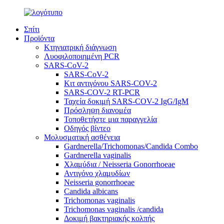
Σπίτι
Προϊόντα
Κτηνιατρική διάγνωση
Λυοφιλοποιημένη PCR
SARS-CoV-2
SARS-CoV-2
Κιτ αντιγόνου SARS-COV-2
SARS-COV-2 RT-PCR
Ταχεία δοκιμή SARS-COV-2 IgG/IgM
Πρόσληψη διανομέα
Τοποθετήστε μια παραγγελία
Οδηγός βίντεο
Μολυσματική ασθένεια
Gardnerella/Trichomonas/Candida Combo
Gardnerella vaginalis
Χλαμύδια / Neisseria Gonorrhoeae
Αντιγόνο χλαμυδίων
Neisseria gonorrhoeae
Candida albicans
Trichomonas vaginalis
Trichomonas vaginalis /candida
Δοκιμή βακτηριακής κολπής