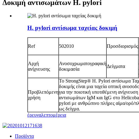
Δοκιμή αντισωμάτων H. pylori
H. pylori αντίσωμα ταχείας δοκιμή
Ref
502010
Προσδιορισμός
Αρχή
Ανοσοχρωματογραφική
Δείγματα
ανίχνευσης
δοκιμασία
Το StrongStep® Η. Pylori αντίσωμα Ταχ
δοκιμής είναι μια ταχεία οπτική ανοσοδ
Προβλεπόμενη
για την ποιοτική υποτιθέμενη ανίχνευση
χρήση
αντισωμάτων IgM και IgG στο Helicoba
pylori με ανθρώπινο πλήρες αίμα/ορό/
ως δείγμα.
έρευνα
λεπτομέρεια
Προϊόντα