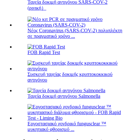
Ταχεία δοκιμή αντιγόνου SARS-COV-2
(ρινική）
Νέος Coronavirus (SARS-COV-2) πολυπλέκτη
σε πραγματικό χρόνο ...
FOB Rapid Test
Συσκευή ταχείας δοκιμής κρυπτοκοκκικού
αντιγόνου
Ταχεία δοκιμή αντιγόνου Salmonella
Εργοστασιακό χονδρικό fungusclear ™
μυκητιακό φθορισμό ...