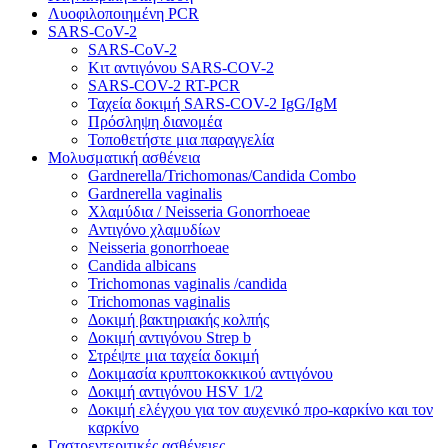
Λυοφιλοποιημένη PCR
SARS-CoV-2
SARS-CoV-2
Κιτ αντιγόνου SARS-COV-2
SARS-COV-2 RT-PCR
Ταχεία δοκιμή SARS-COV-2 IgG/IgM
Πρόσληψη διανομέα
Τοποθετήστε μια παραγγελία
Μολυσματική ασθένεια
Gardnerella/Trichomonas/Candida Combo
Gardnerella vaginalis
Χλαμύδια / Neisseria Gonorrhoeae
Αντιγόνο χλαμυδίων
Neisseria gonorrhoeae
Candida albicans
Trichomonas vaginalis /candida
Trichomonas vaginalis
Δοκιμή βακτηριακής κολπής
Δοκιμή αντιγόνου Strep b
Στρέψτε μια ταχεία δοκιμή
Δοκιμασία κρυπτοκοκκικού αντιγόνου
Δοκιμή αντιγόνου HSV 1/2
Δοκιμή ελέγχου για τον αυχενικό προ-καρκίνο και τον
καρκίνο
Γαστρεντεριτικές ασθένειες