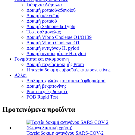
Γιάαρντα Λάμπλια
Δοκιμή ροταϊού/αδενοϊού
Δοκιμή αδενοϊού
Δοκιμή ροταϊού
Δοκιμή Salmonella Typhi
Τεστ σαλμονέλας
Δοκιμή Vibrio Cholerae O1/O139
Δοκιμή Vibrio Cholerae O1
Δοκιμή αντιγόνου H. pylori
Δοκιμή αντισωμάτων H. pylori
Γονιμότητα και εγκυμοσύνη
Δοκιμή ταχείας δοκιμής Prom
Η ταχεία δοκιμή εμβρυϊκής φιμπρονεκτίνης
Άλλοι
Διάλυμα χρώσης μυκητιακού φθορισμού
Δοκιμή βεκριτονίνης
Prom ταχείες δοκιμές
FOB Rapid Test
Προτεινόμενα προϊόντα
Ταχεία δοκιμή αντιγόνου SARS-COV-2