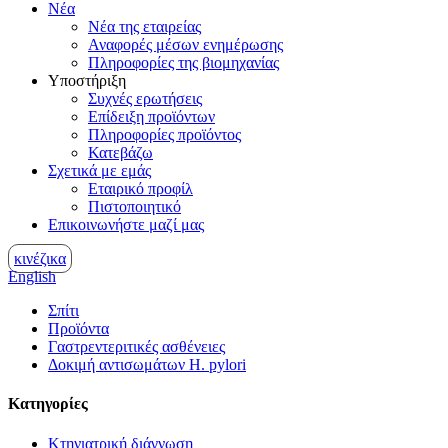
Νέα
Νέα της εταιρείας
Αναφορές μέσων ενημέρωσης
Πληροφορίες της βιομηχανίας
Υποστήριξη
Συχνές ερωτήσεις
Επίδειξη προϊόντων
Πληροφορίες προϊόντος
Κατεβάζω
Σχετικά με εμάς
Εταιρικό προφίλ
Πιστοποιητικό
Επικοινωνήστε μαζί μας
κινέζικα
English
Σπίτι
Προϊόντα
Γαστρεντεριτικές ασθένειες
Δοκιμή αντισωμάτων H. pylori
Κατηγορίες
Κτηνιατρική διάγνωση