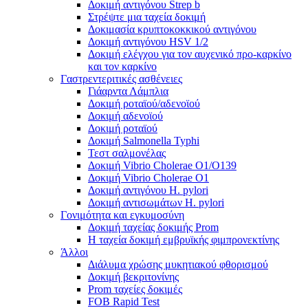
Δοκιμή αντιγόνου Strep b
Στρέψτε μια ταχεία δοκιμή
Δοκιμασία κρυπτοκοκκικού αντιγόνου
Δοκιμή αντιγόνου HSV 1/2
Δοκιμή ελέγχου για τον αυχενικό προ-καρκίνο
και τον καρκίνο
Γαστρεντεριτικές ασθένειες
Γιάαρντα Λάμπλια
Δοκιμή ροταϊού/αδενοϊού
Δοκιμή αδενοϊού
Δοκιμή ροταϊού
Δοκιμή Salmonella Typhi
Τεστ σαλμονέλας
Δοκιμή Vibrio Cholerae O1/O139
Δοκιμή Vibrio Cholerae O1
Δοκιμή αντιγόνου H. pylori
Δοκιμή αντισωμάτων H. pylori
Γονιμότητα και εγκυμοσύνη
Δοκιμή ταχείας δοκιμής Prom
Η ταχεία δοκιμή εμβρυϊκής φιμπρονεκτίνης
Άλλοι
Διάλυμα χρώσης μυκητιακού φθορισμού
Δοκιμή βεκριτονίνης
Prom ταχείες δοκιμές
FOB Rapid Test