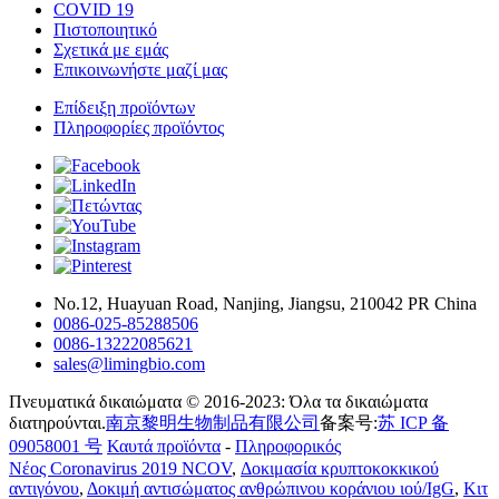
COVID 19
Πιστοποιητικό
Σχετικά με εμάς
Επικοινωνήστε μαζί μας
Επίδειξη προϊόντων
Πληροφορίες προϊόντος
Νο.12, Huayuan Road, Nanjing, Jiangsu, 210042 PR China
0086-025-85288506
0086-13222085621
sales@limingbio.com
Πνευματικά δικαιώματα © 2016-2023: Όλα τα δικαιώματα
διατηρούνται.
南京黎明生物制品有限公司
备案号:
苏 ICP 备
09058001 号
Καυτά προϊόντα
-
Πληροφορικός
Νέος Coronavirus 2019 NCOV
,
Δοκιμασία κρυπτοκοκκικού
αντιγόνου
,
Δοκιμή αντισώματος ανθρώπινου κοράνιου ιού/IgG
,
Κιτ