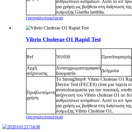
ανθρώπινων κοπράνων. Αυτό το κιτ προ
για χρήση ως βοήθεια στη διάγνωση της
λοίμωξης Giardia lamblia.
έρευνα
λεπτομέρεια
Vibrio Cholerae O1 Rapid Test
Ref
501050
Προσδιορισμός
Αρχή
Ανοσοχρωματογραφική
Δείγματα
ανίχνευσης
δοκιμασία
Το StrongStep® Vibrio Cholerae O1 Ra
Device Test (FECES) είναι μια ταχεία ο
ανοσοδοκιμασία για την ποιοτική, υποθε
Προβλεπόμενη
ανίχνευση του Vibrio cholerae O1 σε δε
χρήση
ανθρώπινων κοπράνων. Αυτό το κιτ προ
για χρήση ως βοήθεια στη διάγνωση της
λοίμωξης Vibrio Cholerae O1.
έρευνα
λεπτομέρεια