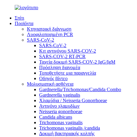
Σπίτι
Προϊόντα
Κτηνιατρική διάγνωση
Λυοφιλοποιημένη PCR
SARS-CoV-2
SARS-CoV-2
Κιτ αντιγόνου SARS-COV-2
SARS-COV-2 RT-PCR
Ταχεία δοκιμή SARS-COV-2 IgG/IgM
Πρόσληψη διανομέα
Τοποθετήστε μια παραγγελία
Οδηγός βίντεο
Μολυσματική ασθένεια
Gardnerella/Trichomonas/Candida Combo
Gardnerella vaginalis
Χλαμύδια / Neisseria Gonorrhoeae
Αντιγόνο χλαμυδίων
Neisseria gonorrhoeae
Candida albicans
Trichomonas vaginalis
Trichomonas vaginalis /candida
Δοκιμή βακτηριακής κολπής