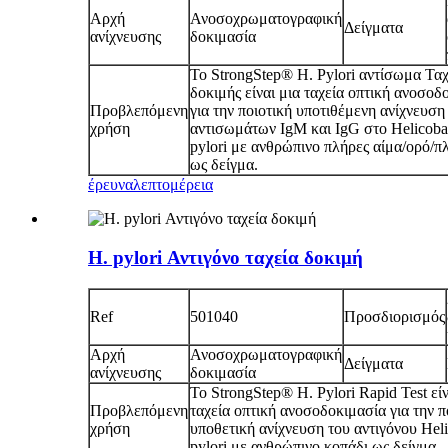
Αρχή
Ανοσοχρωματογραφική
Δείγματα
ανίχνευσης
δοκιμασία
Το StrongStep® Η. Pylori αντίσωμα Ταχ
δοκιμής είναι μια ταχεία οπτική ανοσοδ
Προβλεπόμενη
για την ποιοτική υποτιθέμενη ανίχνευση
χρήση
αντισωμάτων IgM και IgG στο Helicoba
pylori με ανθρώπινο πλήρες αίμα/ορό/
ως δείγμα.
έρευνα
λεπτομέρεια
H. pylori Αντιγόνο ταχεία δοκιμή
Ref
501040
Προσδιορισμός
Αρχή
Ανοσοχρωματογραφική
Δείγματα
ανίχνευσης
δοκιμασία
Το StrongStep® Η. Pylori Rapid Test είν
Προβλεπόμενη
ταχεία οπτική ανοσοδοκιμασία για την π
χρήση
υποθετική ανίχνευση του αντιγόνου Heli
pylori με ανθρώπινο κοπάδι ως δείγμα.