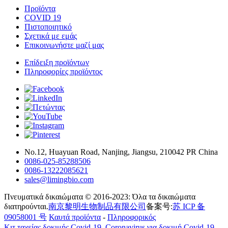
Προϊόντα
COVID 19
Πιστοποιητικό
Σχετικά με εμάς
Επικοινωνήστε μαζί μας
Επίδειξη προϊόντων
Πληροφορίες προϊόντος
Νο.12, Huayuan Road, Nanjing, Jiangsu, 210042 PR China
0086-025-85288506
0086-13222085621
sales@limingbio.com
Πνευματικά δικαιώματα © 2016-2023: Όλα τα δικαιώματα
διατηρούνται.
南京黎明生物制品有限公司
备案号:
苏 ICP 备
09058001 号
Καυτά προϊόντα
-
Πληροφορικός
Κιτ ταχείας δοκιμής Covid-19
,
Coronavirus για δοκιμή Covid-19
,