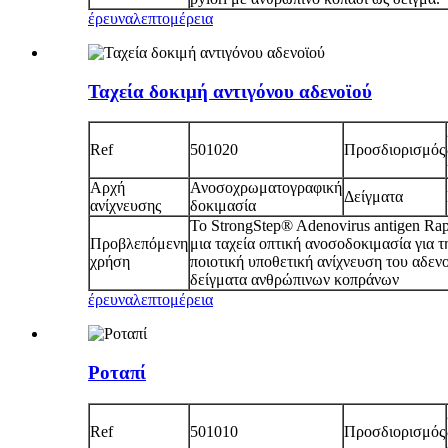
έρευνα
λεπτομέρεια
Ταχεία δοκιμή αντιγόνου αδενοϊού
Ref
501020
Προσδιορισμός
Αρχή
Ανοσοχρωματογραφική
Δείγματα
ανίχνευσης
δοκιμασία
Το StrongStep® Adenovirus antigen Rap
Προβλεπόμενη
μια ταχεία οπτική ανοσοδοκιμασία για τ
χρήση
ποιοτική υποθετική ανίχνευση του αδεν
δείγματα ανθρώπινων κοπράνων
έρευνα
λεπτομέρεια
Ροταπί
Ref
501010
Προσδιορισμός