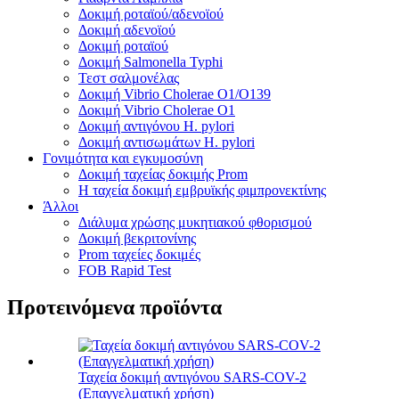
Δοκιμή ροταϊού/αδενοϊού
Δοκιμή αδενοϊού
Δοκιμή ροταϊού
Δοκιμή Salmonella Typhi
Τεστ σαλμονέλας
Δοκιμή Vibrio Cholerae O1/O139
Δοκιμή Vibrio Cholerae O1
Δοκιμή αντιγόνου H. pylori
Δοκιμή αντισωμάτων H. pylori
Γονιμότητα και εγκυμοσύνη
Δοκιμή ταχείας δοκιμής Prom
Η ταχεία δοκιμή εμβρυϊκής φιμπρονεκτίνης
Άλλοι
Διάλυμα χρώσης μυκητιακού φθορισμού
Δοκιμή βεκριτονίνης
Prom ταχείες δοκιμές
FOB Rapid Test
Προτεινόμενα προϊόντα
Ταχεία δοκιμή αντιγόνου SARS-COV-2
(Επαγγελματική χρήση)