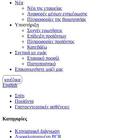
Νέα
Νέα της εταιρείας
Αναφορές μέσων ενημέρωσης
Πληροφορίες της βιομηχανίας
Υποστήριξη
Συχνές ερωτήσεις
Επίδειξη προϊόντων
Πληροφορίες προϊόντος
Κατεβάζω
Σχετικά με εμάς
Εταιρικό προφίλ
Πιστοποιητικό
Επικοινωνήστε μαζί μας
κινέζικα
English
Σπίτι
Προϊόντα
Γαστρεντεριτικές ασθένειες
Κατηγορίες
Κτηνιατρική διάγνωση
Λυοφιλοποιημένη PCR