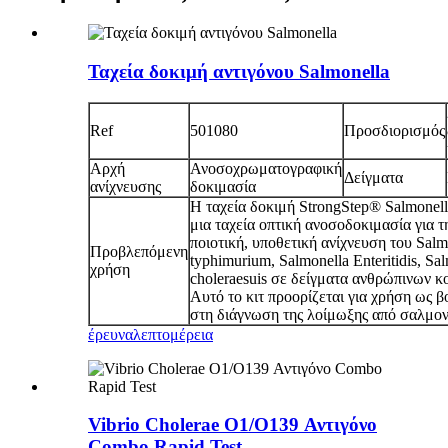
Ταχεία δοκιμή αντιγόνου Salmonella
Ref
501080
Προσδιορισμός
Αρχή
Ανοσοχρωματογραφική
Δείγματα
ανίχνευσης
δοκιμασία
Η ταχεία δοκιμή StrongStep® Salmonell
μια ταχεία οπτική ανοσοδοκιμασία για τ
ποιοτική, υποθετική ανίχνευση του Salm
Προβλεπόμενη
typhimurium, Salmonella Enteritidis, Sa
χρήση
choleraesuis σε δείγματα ανθρώπινων 
Αυτό το κιτ προορίζεται για χρήση ως β
στη διάγνωση της λοίμωξης από σαλμον
έρευνα
λεπτομέρεια
Vibrio Cholerae O1/O139 Αντιγόνο
Combo Rapid Test