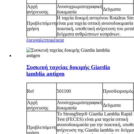
Αρχή
Ανοσοχρωματογραφική
Δείγματα
ανίχνευσης
δοκιμασία
Η ταχεία δοκιμή αντιγόνου RotaIrus St
Προβλεπόμενη
είναι μια ταχεία οπτική ανοσοδοκιμασία 
χρήση
ποιοτική, υποθετική ανίχνευση του ροτα
δείγματα ανθρώπινων κοπράνων.
έρευνα
λεπτομέρεια
Συσκευή ταχείας δοκιμής Giardia
lamblia antigen
Ref
501100
Προσδιορισμός
Αρχή
Ανοσοχρωματογραφική
Δείγματα
ανίχνευσης
δοκιμασία
Το StrongStep® Giardia Lamblia Rapid
Test (FECES) είναι μια ταχεία οπτική
ανοσοδοκιμασία για την ποιοτική, υποθε
Προβλεπόμενη
ανίχνευση της Giardia lamblia σε δείγμα
χρήση