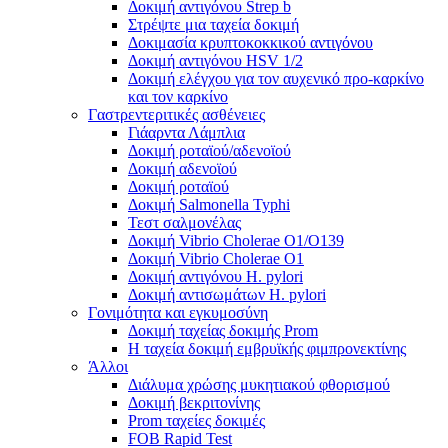
Δοκιμή αντιγόνου Strep b
Στρέψτε μια ταχεία δοκιμή
Δοκιμασία κρυπτοκοκκικού αντιγόνου
Δοκιμή αντιγόνου HSV 1/2
Δοκιμή ελέγχου για τον αυχενικό προ-καρκίνο
και τον καρκίνο
Γαστρεντεριτικές ασθένειες
Γιάαρντα Λάμπλια
Δοκιμή ροταϊού/αδενοϊού
Δοκιμή αδενοϊού
Δοκιμή ροταϊού
Δοκιμή Salmonella Typhi
Τεστ σαλμονέλας
Δοκιμή Vibrio Cholerae O1/O139
Δοκιμή Vibrio Cholerae O1
Δοκιμή αντιγόνου H. pylori
Δοκιμή αντισωμάτων H. pylori
Γονιμότητα και εγκυμοσύνη
Δοκιμή ταχείας δοκιμής Prom
Η ταχεία δοκιμή εμβρυϊκής φιμπρονεκτίνης
Άλλοι
Διάλυμα χρώσης μυκητιακού φθορισμού
Δοκιμή βεκριτονίνης
Prom ταχείες δοκιμές
FOB Rapid Test