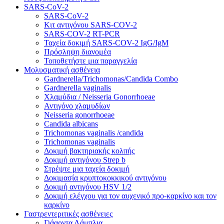
SARS-CoV-2
SARS-CoV-2
Κιτ αντιγόνου SARS-COV-2
SARS-COV-2 RT-PCR
Ταχεία δοκιμή SARS-COV-2 IgG/IgM
Πρόσληψη διανομέα
Τοποθετήστε μια παραγγελία
Μολυσματική ασθένεια
Gardnerella/Trichomonas/Candida Combo
Gardnerella vaginalis
Χλαμύδια / Neisseria Gonorrhoeae
Αντιγόνο χλαμυδίων
Neisseria gonorrhoeae
Candida albicans
Trichomonas vaginalis /candida
Trichomonas vaginalis
Δοκιμή βακτηριακής κολπής
Δοκιμή αντιγόνου Strep b
Στρέψτε μια ταχεία δοκιμή
Δοκιμασία κρυπτοκοκκικού αντιγόνου
Δοκιμή αντιγόνου HSV 1/2
Δοκιμή ελέγχου για τον αυχενικό προ-καρκίνο και τον
καρκίνο
Γαστρεντεριτικές ασθένειες
Γιάαρντα Λάμπλια