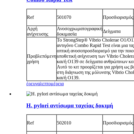
Ref
501070
Προσδιορισμός
Αρχή
Ανοσοχρωματογραφική
Δείγματα
ανίχνευσης
δοκιμασία
Το StrongStep® Vibrio Cholerae O1/O1
αντιγόνο Combo Rapid Test είναι μια τα
οπτική ανοσοπροσδιορισμό για την ποιο
Προβλεπόμενη
υποθετική ανίχνευση των Vibrio Choler
χρήση
και/ή O139 σε δείγματα ανθρώπινων κ
Αυτό το κιτ προορίζεται για χρήση ως β
στη διάγνωση της μόλυνσης Vibrio Cho
και/ή O139.
έρευνα
λεπτομέρεια
H. pylori αντίσωμα ταχείας δοκιμή
Ref
502010
Προσδιορισμός