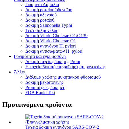
Γιάαρντα Λάμπλια
Δοκιμή ροταϊού/αδενοϊού
Δοκιμή αδενοϊού
Δοκιμή ροταϊού
Δοκιμή Salmonella Typhi
Τεστ σαλμονέλας
Δοκιμή Vibrio Cholerae O1/O139
Δοκιμή Vibrio Cholerae O1
Δοκιμή αντιγόνου H. pylori
Δοκιμή αντισωμάτων H. pylori
Γονιμότητα και εγκυμοσύνη
Δοκιμή ταχείας δοκιμής Prom
Η ταχεία δοκιμή εμβρυϊκής φιμπρονεκτίνης
Άλλοι
Διάλυμα χρώσης μυκητιακού φθορισμού
Δοκιμή βεκριτονίνης
Prom ταχείες δοκιμές
FOB Rapid Test
Προτεινόμενα προϊόντα
Ταχεία δοκιμή αντιγόνου SARS-COV-2