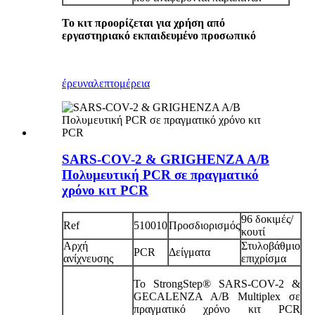
Το κιτ προορίζεται για χρήση από
εργαστηριακό εκπαιδευμένο προσωπικό
έρευνα
λεπτομέρεια
SARS-COV-2 & GRIGHENZA A/B
Πολυμευτική PCR σε πραγματικό
χρόνο κιτ PCR
96 δοκιμές/
Ref
510010
Προσδιορισμός
κουτί
Αρχή
Στυλοβάθμιο
PCR
Δείγματα
ανίχνευσης
επιχρίσμα
Το StrongStep® SARS-COV-2 &
GECALENZA A/B Multiplex σε
πραγματικό χρόνο κιτ PCR