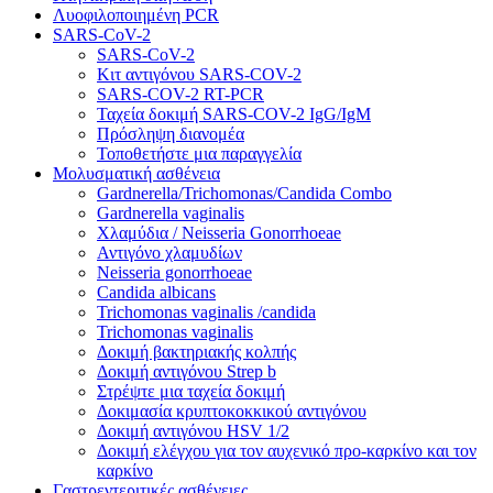
Λυοφιλοποιημένη PCR
SARS-CoV-2
SARS-CoV-2
Κιτ αντιγόνου SARS-COV-2
SARS-COV-2 RT-PCR
Ταχεία δοκιμή SARS-COV-2 IgG/IgM
Πρόσληψη διανομέα
Τοποθετήστε μια παραγγελία
Μολυσματική ασθένεια
Gardnerella/Trichomonas/Candida Combo
Gardnerella vaginalis
Χλαμύδια / Neisseria Gonorrhoeae
Αντιγόνο χλαμυδίων
Neisseria gonorrhoeae
Candida albicans
Trichomonas vaginalis /candida
Trichomonas vaginalis
Δοκιμή βακτηριακής κολπής
Δοκιμή αντιγόνου Strep b
Στρέψτε μια ταχεία δοκιμή
Δοκιμασία κρυπτοκοκκικού αντιγόνου
Δοκιμή αντιγόνου HSV 1/2
Δοκιμή ελέγχου για τον αυχενικό προ-καρκίνο και τον
καρκίνο
Γαστρεντεριτικές ασθένειες