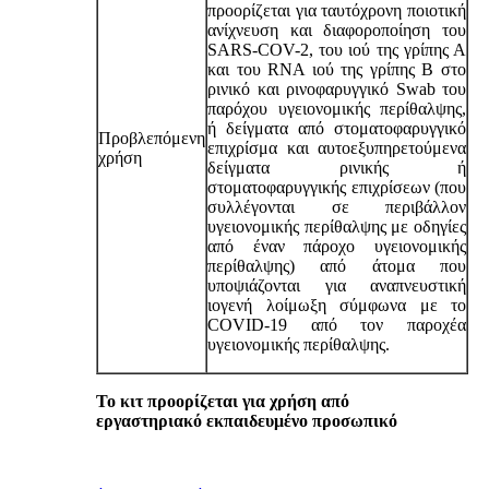
προορίζεται για ταυτόχρονη ποιοτική
ανίχνευση και διαφοροποίηση του
SARS-COV-2, του ιού της γρίπης Α
και του RNA ιού της γρίπης Β στο
ρινικό και ρινοφαρυγγικό Swab του
παρόχου υγειονομικής περίθαλψης,
ή δείγματα από στοματοφαρυγγικό
Προβλεπόμενη
επιχρίσμα και αυτοεξυπηρετούμενα
χρήση
δείγματα ρινικής ή
στοματοφαρυγγικής επιχρίσεων (που
συλλέγονται σε περιβάλλον
υγειονομικής περίθαλψης με οδηγίες
από έναν πάροχο υγειονομικής
περίθαλψης) από άτομα που
υποψιάζονται για αναπνευστική
ιογενή λοίμωξη σύμφωνα με το
COVID-19 από τον παροχέα
υγειονομικής περίθαλψης.
Το κιτ προορίζεται για χρήση από
εργαστηριακό εκπαιδευμένο προσωπικό