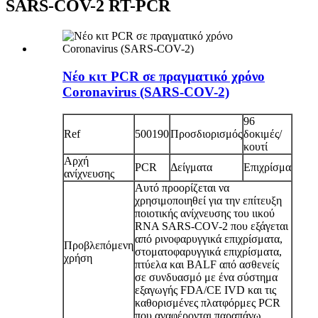
SARS-COV-2 RT-PCR
Νέο κιτ PCR σε πραγματικό χρόνο
Coronavirus (SARS-COV-2)
96
Ref
500190
Προσδιορισμός
δοκιμές/
κουτί
Αρχή
PCR
Δείγματα
Επιχρίσμα
ανίχνευσης
Αυτό προορίζεται να
χρησιμοποιηθεί για την επίτευξη
ποιοτικής ανίχνευσης του ιικού
RNA SARS-COV-2 που εξάγεται
από ρινοφαρυγγικά επιχρίσματα,
Προβλεπόμενη
στοματοφαρυγγικά επιχρίσματα,
χρήση
πτύελα και BALF από ασθενείς
σε συνδυασμό με ένα σύστημα
εξαγωγής FDA/CE IVD και τις
καθορισμένες πλατφόρμες PCR
που αναφέρονται παραπάνω.