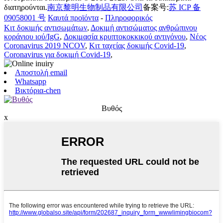
διατηρούνται.
南京黎明生物制品有限公司
备案号:
苏 ICP 备
09058001 号
Καυτά προϊόντα
-
Πληροφορικός
Κιτ δοκιμής αντισωμάτων
,
Δοκιμή αντισώματος ανθρώπινου
κοράνιου ιού/IgG
,
Δοκιμασία κρυπτοκοκκικού αντιγόνου
,
Νέος
Coronavirus 2019 NCOV
,
Κιτ ταχείας δοκιμής Covid-19
,
Coronavirus για δοκιμή Covid-19
,
Αποστολή email
Whatsapp
Βικτόρια-chen
Βυθός
x