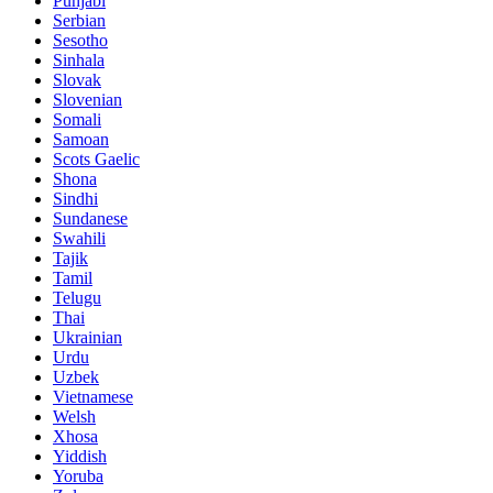
Punjabi
Serbian
Sesotho
Sinhala
Slovak
Slovenian
Somali
Samoan
Scots Gaelic
Shona
Sindhi
Sundanese
Swahili
Tajik
Tamil
Telugu
Thai
Ukrainian
Urdu
Uzbek
Vietnamese
Welsh
Xhosa
Yiddish
Yoruba