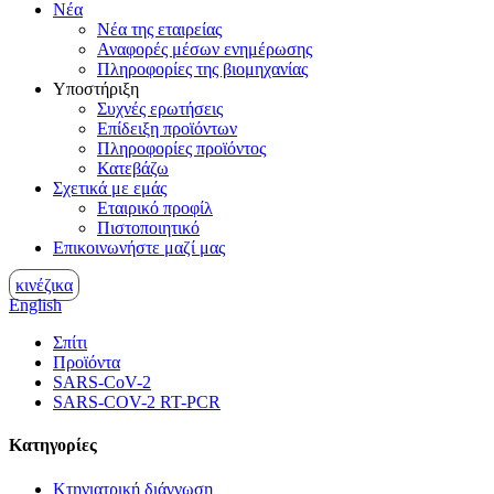
Νέα
Νέα της εταιρείας
Αναφορές μέσων ενημέρωσης
Πληροφορίες της βιομηχανίας
Υποστήριξη
Συχνές ερωτήσεις
Επίδειξη προϊόντων
Πληροφορίες προϊόντος
Κατεβάζω
Σχετικά με εμάς
Εταιρικό προφίλ
Πιστοποιητικό
Επικοινωνήστε μαζί μας
κινέζικα
English
Σπίτι
Προϊόντα
SARS-CoV-2
SARS-COV-2 RT-PCR
Κατηγορίες
Κτηνιατρική διάγνωση