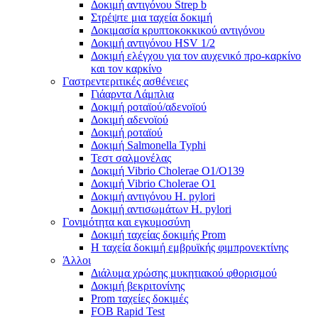
Δοκιμή αντιγόνου Strep b
Στρέψτε μια ταχεία δοκιμή
Δοκιμασία κρυπτοκοκκικού αντιγόνου
Δοκιμή αντιγόνου HSV 1/2
Δοκιμή ελέγχου για τον αυχενικό προ-καρκίνο
και τον καρκίνο
Γαστρεντεριτικές ασθένειες
Γιάαρντα Λάμπλια
Δοκιμή ροταϊού/αδενοϊού
Δοκιμή αδενοϊού
Δοκιμή ροταϊού
Δοκιμή Salmonella Typhi
Τεστ σαλμονέλας
Δοκιμή Vibrio Cholerae O1/O139
Δοκιμή Vibrio Cholerae O1
Δοκιμή αντιγόνου H. pylori
Δοκιμή αντισωμάτων H. pylori
Γονιμότητα και εγκυμοσύνη
Δοκιμή ταχείας δοκιμής Prom
Η ταχεία δοκιμή εμβρυϊκής φιμπρονεκτίνης
Άλλοι
Διάλυμα χρώσης μυκητιακού φθορισμού
Δοκιμή βεκριτονίνης
Prom ταχείες δοκιμές
FOB Rapid Test