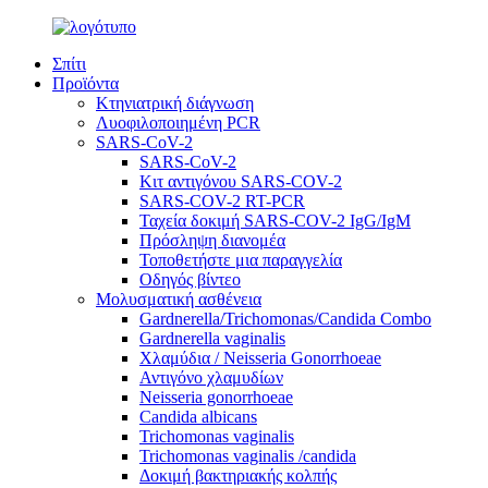
Σπίτι
Προϊόντα
Κτηνιατρική διάγνωση
Λυοφιλοποιημένη PCR
SARS-CoV-2
SARS-CoV-2
Κιτ αντιγόνου SARS-COV-2
SARS-COV-2 RT-PCR
Ταχεία δοκιμή SARS-COV-2 IgG/IgM
Πρόσληψη διανομέα
Τοποθετήστε μια παραγγελία
Οδηγός βίντεο
Μολυσματική ασθένεια
Gardnerella/Trichomonas/Candida Combo
Gardnerella vaginalis
Χλαμύδια / Neisseria Gonorrhoeae
Αντιγόνο χλαμυδίων
Neisseria gonorrhoeae
Candida albicans
Trichomonas vaginalis
Trichomonas vaginalis /candida
Δοκιμή βακτηριακής κολπής