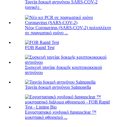
Ταχεία δοκιμή αντιγόνου SARS-COV-2
(ρινική）
Νέος Coronavirus (SARS-COV-2) πολυπλέκτη
σε πραγματικό χρόνο ...
FOB Rapid Test
Συσκευή ταχείας δοκιμής κρυπτοκοκκικού
αντιγόνου
Ταχεία δοκιμή αντιγόνου Salmonella
Εργοστασιακό χονδρικό fungusclear ™
μυκητιακό φθορισμό ...