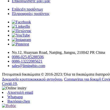
Επικοινωνήστε μαζί μας
Επίδειξη προϊόντων
Πληροφορίες προϊόντος
Νο.12, Huayuan Road, Nanjing, Jiangsu, 210042 PR China
0086-025-85288506
0086-13222085621
sales@limingbio.com
Πνευματικά δικαιώματα © 2016-2023: Όλα τα δικαιώματα διατηρούν
Δοκιμασία κρυπτοκοκκικού αντιγόνου
,
Coronavirus για δοκιμή Covi
Covid-19
,
Αποστολή email
Whatsapp
Βικτόρια-chen