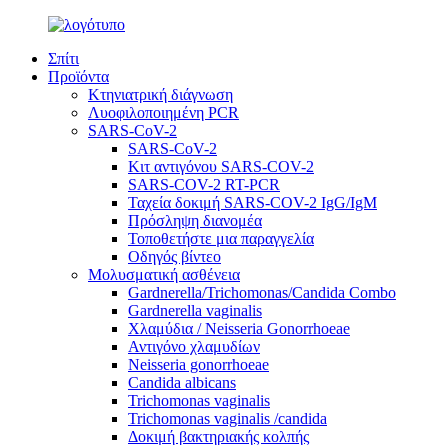
Σπίτι
Προϊόντα
Κτηνιατρική διάγνωση
Λυοφιλοποιημένη PCR
SARS-CoV-2
SARS-CoV-2
Κιτ αντιγόνου SARS-COV-2
SARS-COV-2 RT-PCR
Ταχεία δοκιμή SARS-COV-2 IgG/IgM
Πρόσληψη διανομέα
Τοποθετήστε μια παραγγελία
Οδηγός βίντεο
Μολυσματική ασθένεια
Gardnerella/Trichomonas/Candida Combo
Gardnerella vaginalis
Χλαμύδια / Neisseria Gonorrhoeae
Αντιγόνο χλαμυδίων
Neisseria gonorrhoeae
Candida albicans
Trichomonas vaginalis
Trichomonas vaginalis /candida
Δοκιμή βακτηριακής κολπής