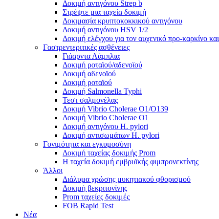
Δοκιμή αντιγόνου Strep b
Στρέψτε μια ταχεία δοκιμή
Δοκιμασία κρυπτοκοκκικού αντιγόνου
Δοκιμή αντιγόνου HSV 1/2
Δοκιμή ελέγχου για τον αυχενικό προ-καρκίνο και
Γαστρεντεριτικές ασθένειες
Γιάαρντα Λάμπλια
Δοκιμή ροταϊού/αδενοϊού
Δοκιμή αδενοϊού
Δοκιμή ροταϊού
Δοκιμή Salmonella Typhi
Τεστ σαλμονέλας
Δοκιμή Vibrio Cholerae O1/O139
Δοκιμή Vibrio Cholerae O1
Δοκιμή αντιγόνου H. pylori
Δοκιμή αντισωμάτων H. pylori
Γονιμότητα και εγκυμοσύνη
Δοκιμή ταχείας δοκιμής Prom
Η ταχεία δοκιμή εμβρυϊκής φιμπρονεκτίνης
Άλλοι
Διάλυμα χρώσης μυκητιακού φθορισμού
Δοκιμή βεκριτονίνης
Prom ταχείες δοκιμές
FOB Rapid Test
Νέα