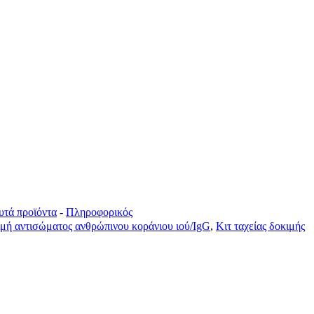
υτά προϊόντα
-
Πληροφορικός
μή αντισώματος ανθρώπινου κοράνιου ιού/IgG
,
Κιτ ταχείας δοκιμής